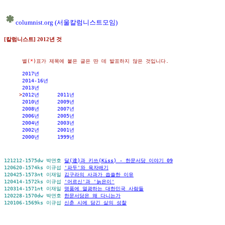
columnist.org (서울칼럼니스트모임)
[칼럼니스트] 2012년 것
      별(
*
)표가 제목에 붙은 글은 딴 데 발표하지 않은 것입니다. 

2017년
2014-16년
2013년
     >
2012년
2011년
2010년
2009년
2008년
2007년
2006년
2005년
2004년
2003년
2002년
2001년
2000년      1999년
121212-1575dw 박연호 
달(達)과 키쓰(Kiss) - 한문서당 이야기 09
120620-1574ks 이규섭 
'파두'와 육자배기
120425-1573nt 이재일 
김구라의 사과가 씁쓸한 이유
120414-1572ks 이규섭 
'어르신'과 '늙은이'
120314-1571nt 이재일 
명품에 열광하는 대한민국 사람들
120228-1570dw 박연호 
한문서당은 왜 다니는가
120106-1569ks 이규섭 
신춘 시에 담긴 삶의 성찰