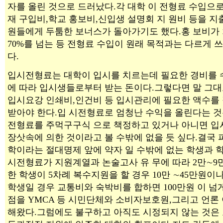
자를 올린 것으로 드러났다.각 대학 이 전형료 수입으
재 구입비,학교 홍보비,신입생 설명회 지 원비 등을 지
원들에게 두툼한 보너스가 돌아가기도 했다.홍 보비가
70%를 넘는 등 전형료 수입이 원래 목적과는 다르게 
다.
입시전형료는 대학이 입시를 치르는데 필요한 경비를 
에 따라 입시생들로부터 받는 돈이다.그렇다면 말 그대
입시요강 인쇄비,인건비 등 입시관리에 필요한 액수를
받아야 한다.입 시전형료로 엄청난 수익을 올린다는 것
전형료를 주먹구구식 으로 책정하고 있거나 아니면 입
장삿속에 의한 것이라고 볼 수밖에 없을 듯 싶다.결국
학이라는 절대명제 앞에 약자 일 수밖에 없는 학생과 
시전형료가 지원계열과 논술고사 유 무에 따라 2만∼
한 학생이 5차례 복수지원을 할 경우 10만 ∼45만원이
학생일 경우 교통비와 숙박비를 합하면 100만원 이 넘
점을 YMCA 등 시민단체와 소비자보호원,그리고 언론
해왔다.그럼에도 불구하고 아직도 시정되지 않는 것은