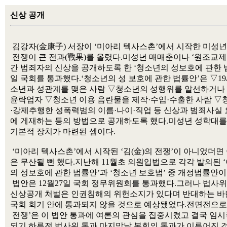
신상 공개
 김강자(金康子) 서장이 ‘미아리 텍사스촌’에서 시작한 미성년
 전쟁이 큰 전과(戰果)를 올렸다.미성년 매매춘이나 ‘원조교제’
간 범죄자의 신상을 공개하도록 한 ‘청소년의 성보호에 관한 법률
일 국회를 통과했다.‘청소년의 성 보호에 관한 법률안’은 ▽19세
소년과 성관계를 맺은 사람 ▽청소년의 성행위를 알선하거나 
윤락업자 ▽청소년 이용 음란물을 제작·수입·수출한 사람 ▽청
·강제추행한 성폭력범의 이름·나이·직업 등 신상과 범죄사실 
에 게재하는 등의 방법으로 공개하도록 했다.미성년 성학대를 막
기본적 장치가 마련된 셈이다.

 ‘미아리 텍사스촌’에서 시작된 ‘김(金)의 전쟁’이 아니었더면 이
은 무산될 뻔 했다.지난해 11월초 의원입법으로 각각 발의된 ‘
의 성보호에 관한 법률안’과 ‘청소년 보호법’ 중 개정법률안이 
 법안은 12월27일 국회 정무위원회를 통과했다.그러나 법사위
신상공개 처벌은 인권침해의 위헌소지가 있다며 반대하는 바람
국회 회기 안에 통과되지 않을 것으로 예상됐었다.전면전으로 
 전쟁’은 이 법안 통과에 여론의 관심을 집중시켰고 결국 임시국
되기 하루전 법사위 통과,마지막날 본회의 통과가 이루어진 것