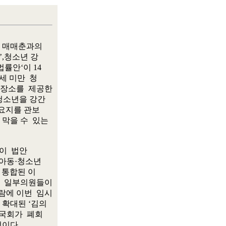
 매매춘과의

,청소년 강

안‘이 14

 미만  청

장소를  제공한

소년을 강간

요지를 관보

을 수  있는

  법안

아동·청소년

통합된 이

  일부의원들이

에 이번  임시

확대된 ‘김의

회가  폐회

이다.
