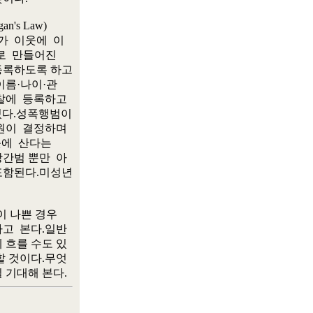
s Law)

 이웃에  이

  만들어진

등록하도록 하고

름·나이·관

에  등록하고

있다.성폭행범이

이  결정하며

에  산다는

범 뿐만  아

포함된다.미성년

 나쁜 경우

  본다.일반

흐를 수도 있

 것이다.무엇
