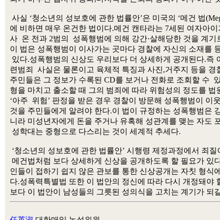
 사실 ‘청소년의 성보호에 관한 법률안’은 미국의 ‘메건 법(Megan'
에 비하면 매우 온건한 법이다.메건 캔타라는 7세된 여자아이가 
사  온 전과 2범의  성폭행범에 의해 강간·살해당한 것을 계기로
이 법은 성폭행범이 이사가는 곳마다 경찰에 자신의 소재를 
 있다.성폭행범의 신상도 우리보다 더 상세하게 공개된다.즉 이
련범죄  사실은 물론이고 육체적 특징과 사진,거주지 등을 경찰
주민들은 그 정보가 수록된 CD를 보거나 전화로 조회할 수  
형을 마치고 출소할 때 그의 범죄에 따라 위험성의 정도를 법원
‘아주  위험’ 판정을 받은 경우 경찰이 방문해 성폭행범이 이웃
것을 주민들에게 알려야 한다.이 법이 규정하는 성폭행범은 강간
니라 미성년자에게 돈을 주거나 유혹해 성관계를 맺는 자도 
 성학대는 중형으로 다스리는 것이 세계적 추세다.

 ‘청소년의 성보호에 관한 법률안’ 시행령 제정과정에서 죄질이
 메건법처럼 보다 상세하게 신상을 공개하도록 할 필요가 있다고
인들이 접하기 쉽지 않은 관보를 통한 신상공개는 자칫 형식에 
다.성폭력특별법 또한 이 법안의 정신에 따라 다시 개정돼야 할
任英淑
 대한매일 논설위원 
