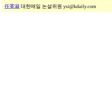
任英淑
대한매일 논설위원 ysi@kdaily.com