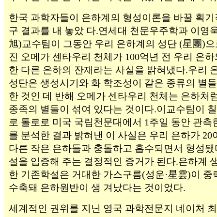
한국 과학자들이 은하계의 형성이론을 바꿀 획기
구 결과를 내 놓았 다.연세대 천문우주학과 이영
旭)교수팀이 그동안 우리 은하계의 성단 (星團)으
진 오메가 센타우리 천체가 100억년 전 우리 은하
한 다른 은하의 잔재라는 사실을 밝혀냈다.우리 
성단은 생성시기와 화 학조성이 같은 종류의 별들
한 것인 데 반해 오메가 센타우리 천체는 은하처
종족의 별들이 섞여 있다는 것이다.이교수팀이 칠
로 톨로로 미국 국립천문대에서 1주일 동안 관측
를 분석한 결과 밝혀낸 이 사실은 우리 은하가 2
다른 작은 은하들과 충돌하고 흡수되면서 형성됐
설을 입증해 주는 결정적인 증거가 된다.은하계 
한 기존학설은 거대한 가스구름(성운·星雲)이 
수축돼 은하원반이 생 겨났다는 것이었다.
세계적인 권위를 지닌 영국 과학전문지 네이처 최