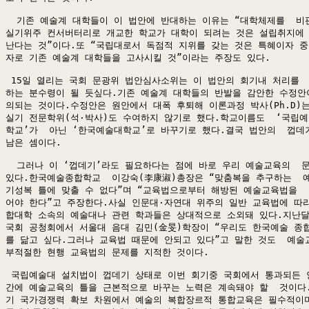
  기존 예술계 대학들이 이 법안에 반대하는 이유는 “대학체제를  비판
실기위주 컨서버터리로 개교한 학교가 대학이 되려는 것은 설립취지에 
난다는 것”이다.또 “국립대로서 독점적 지위를 갖는 것은 특혜이자 중
자로 기존 예술계 대학들을 고사시킬 것”이라는 주장도 있다.

 15일 열리는 국회 문광위 법안심사소위는 이 법안의 회기내 처리를  
하는 분수령이 될 듯싶다.기존 예술계 대학들의 반발을 감안한 수정안이
의되는 것이다.수정안은 원안에서 대폭 후퇴해 이론과정 박사(Ph.D)는 
실기 전문학위(석·박사)도 수여하지 않기로 했다.학교이름도  ‘국립예
학교’가  아닌 ‘한국예술대학교’로 바꾸기로 했다.결국 법안의  껍데기
남은 셈이다.

  그러나 이 ‘껍데기’라도 필요하다는 점에 바로 우리 예술교육의  문
있다.한국예술종합학교  이강숙(李康淑)총장은 “맞춤복을 추구하는  예
기성복 틀에 맞출 수 없다”며 “교육법으로부터 해방된 예술교육법을  
어야 한다”고 주장한다.사실 인문대·자연대 위주의 일반 교육법에 따라
합대학 소속의 예술대나 관련 학과들은 상대적으로 소외돼 있다.지난달 
국회 공청회에서 서울대 음대 김민(金旻)학장이 “우리도 한국예술 종합
를 닮고 싶다.그러나 교육법 때문에 안되고 있다”고 말한 것도  예술교
부적절한 현행 교육법의 문제를 지적한 것이다.

 국립예술대 설치법이 껍데기 상태로 이번 회기중 국회에서 통과되든 
간에 예술교육의 틀을 근본적으로 바꾸는 노력은 계속돼야 할  것이다. 
기 국가경쟁력 확보 차원에서 예술의 복합장르적 통합교육은 필수적이며