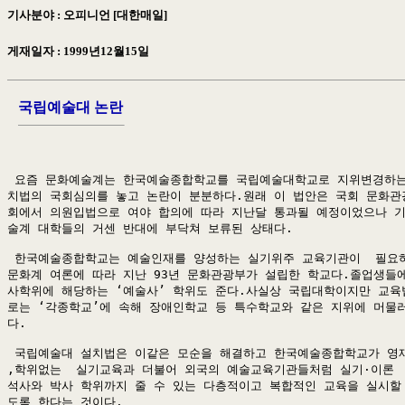
기사분야 : 오피니언 [대한매일]
게재일자 : 1999년12월15일
국립예술대 논란
 요즘 문화예술계는 한국예술종합학교를 국립예술대학교로 지위변경하는 
치법의 국회심의를 놓고 논란이 분분하다.원래 이 법안은 국회 문화관
회에서 의원입법으로 여야 합의에 따라 지난달 통과될 예정이었으나 기
술계 대학들의 거센 반대에 부닥쳐 보류된 상태다.

 한국예술종합학교는 예술인재를 양성하는 실기위주 교육기관이  필요하
문화계 여론에 따라 지난 93년 문화관광부가 설립한 학교다.졸업생들에
사학위에 해당하는 ‘예술사’ 학위도 준다.사실상 국립대학이지만 교육법
로는 ‘각종학교’에 속해 장애인학교 등 특수학교와 같은 지위에 머물러
다.

 국립예술대 설치법은 이같은 모순을 해결하고 한국예술종합학교가 영재
,학위없는  실기교육과 더불어 외국의 예술교육기관들처럼 실기·이론  
석사와 박사 학위까지 줄 수 있는 다층적이고 복합적인 교육을 실시할 
도록 한다는 것이다.
