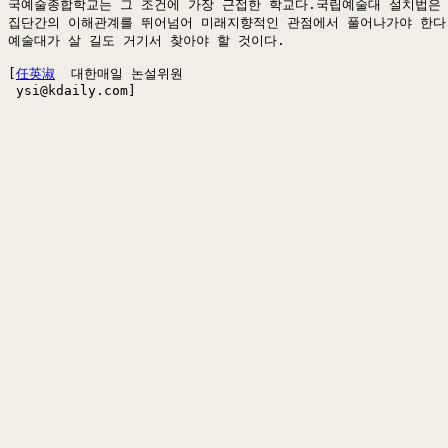
국예술종합학교는 그 조건에 가장 근접한 학교다.국립예술대 설치법은 
집단간의 이해관계를 뛰어넘어 미래지향적인 관점에서 풀어나가야 한다.
예술대가 살 길도 거기서 찾아야 할 것이다.

[
任英淑
  대한매일 논설위원

 ysi@kdaily.com]
