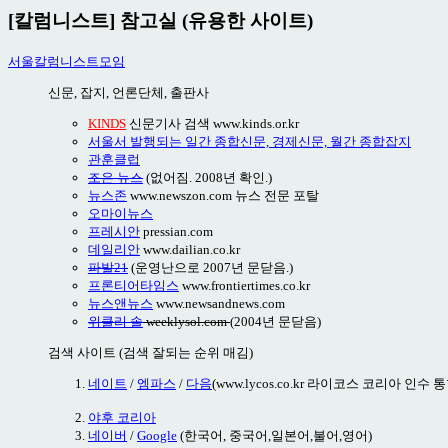
[칼럼니스트] 참고실 (유용한 사이트)
서울칼럼니스트모임
신문, 잡지, 언론단체, 출판사
KINDS
신문기사 검색 www.kinds.or.kr
서울서 발행되는 일간 종합신문, 경제신문, 월간 종합잡지
관훈클럽
조은 뉴스
(없어짐. 2008년 확인.)
뉴스존
www.newszon.com 뉴스 전문 포탈
오마이뉴스
프레시안
pressian.com
데일리안
www.dailian.co.kr
파발21
(운영난으로 2007년 문닫음.)
프론티어타임스
www.frontiertimes.co.kr
뉴스앤뉴스
www.newsandnews.com
위클리 솔
weeklysol.com
(2004년 문닫음)
검색 사이트 (검색 잘되는 순위 매김)
네이트
/
엠파스
/
다음
(www.lycos.co.kr 라이코스 코리아 인수 통
야후 코리아
네이버
/
Google
(한국어, 중국어,일본어,불어,영어)