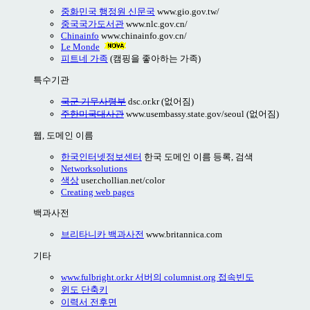
중화민국 행정원 신문국
www.gio.gov.tw/
중국국가도서관
www.nlc.gov.cn/
Chinainfo
www.chinainfo.gov.cn/
Le Monde
피트네 가족
(캠핑을 좋아하는 가족)
특수기관
국군 기무사령부
dsc.or.kr (없어짐)
주한미국대사관
www.usembassy.state.gov/seoul (없어짐)
웹, 도메인 이름
한국인터넷정보센터
한국 도메인 이름 등록, 검색
Networksolutions
색상
user.chollian.net/color
Creating web pages
백과사전
브리타니카 백과사전
www.britannica.com
기타
www.fulbright.or.kr 서버의 columnist.org 접속빈도
윈도 단축키
이력서 전후면