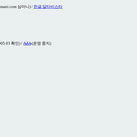
immani.com 심마니) /
한글 알타비스타
005.03 확인) /
AZA
(운영 중지)