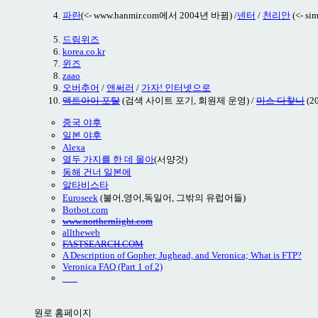
파란
(<- www.hanmir.com에서 2004년 바뀜) /
넨터
/
천리안
(<- s
드림위즈
korea.co.kr
윈즈
zaao
오버추어
/
앤써러
/
가자! 인터넷으로
액트아이 포탈
(검색 사이트 포기, 회원제 운영) /
미스 다찾니
(2
중국 야후
일본 야후
Alexa
열두 가지를 한 데 몰아
(서양것)
동해 건너 일본에
알타비스타
Euroseek
(불어,영어,독일어, 그밖의 유럽어들)
Botbot.com
www.northernlight.com
alltheweb
FASTSEARCH.COM
A Description of Gopher, Jughead, and Veronica; What is FTP?
Veronica FAQ (Part 1 of 2)
원로 홈페이지