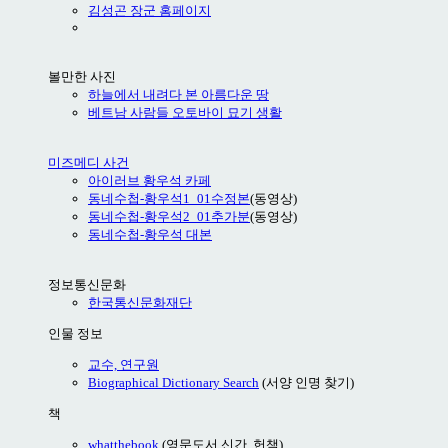
김성곤 장군 홈페이지
볼만한 사진
하늘에서 내려다 본 아름다운 땅
베트남 사람들 오토바이 묘기 생활
미즈메디 사건
아이러브 황우석 카페
동네수첩-황우석1_01수정본
(동영상)
동네수첩-황우석2_01추가분
(동영상)
동네수첩-황우석 대본
정보통신문화
한국통신문화재단
인물 정보
교수, 연구원
Biographical Dictionary Search
(서양 인명 찾기)
책
whatthebook
(영문도서 신간, 헌책)