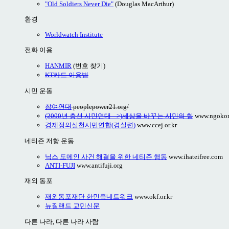
"Old Soldiers Never Die"
(Douglas MacArthur)
환경
Worldwatch Institute
전화 이용
HANMIR
(번호 찾기)
KT카드 이용법
시민 운동
참여연대
peoplepower21.org/
(2000년 총선 시민연대 -->)세상을 바꾸는 시민의 힘
www.ngokor
경제정의실천시민연합(경실련)
www.ccej.or.kr
네티즌 저항 운동
닉스 도메인 사건 해결을 위한 네티즌 행동
www.ihateifree.com
ANTI-FUJI
www.antifuji.org
재외 동포
재외동포재단 한민족네트워크
www.okf.or.kr
뉴질랜드 교민신문
다른 나라, 다른 나라 사람