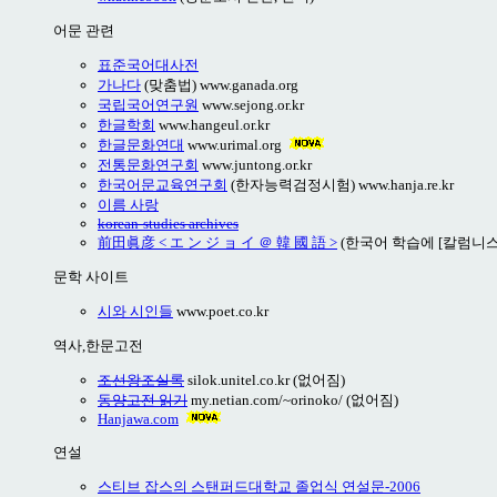
어문 관련
표준국어대사전
가나다
(맞춤법) www.ganada.org
국립국어연구원
www.sejong.or.kr
한글학회
www.hangeul.or.kr
한글문화연대
www.urimal.org
전통문화연구회
www.juntong.or.kr
한국어문교육연구회
(한자능력검정시험) www.hanja.re.kr
이름 사랑
korean-studies archives
前田眞彦 < エ ン ジ ョ イ ＠ 韓 國 語 >
(한국어 학습에 [칼럼니스
문학 사이트
시와 시인들
www.poet.co.kr
역사,한문고전
조선왕조실록
silok.unitel.co.kr (없어짐)
동양고전 읽기
my.netian.com/~orinoko/ (없어짐)
Hanjawa.com
연설
스티브 잡스의 스탠퍼드대학교 졸업식 연설문-2006