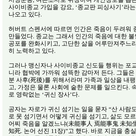
사이비종교 가입을 강요, ‘종교판 피싱사기’라는
나오고 있다.
허버트 스펜서에 따르면 인간은 죽음이 두려워 
만들었다. 종교는 그래서 인간의 죽음에 대한 
공포를 완화시키고, 고단한 삶을 어루만져주느라
히 노력하고 있다.
그러나 맹신자나 사이비종교 신도들 행위는 포교
니라 협박에 가까워 섬뜩한 감마저 든다. 그들은
분 사후(死後)를 위해서라며 가족과 일상을 내
고, 가정은 물론 사회에 숱한 문제를 일으킨다. 
로 영락없는 ‘귀신 장사’다.
공자는 자로가 귀신 섬기는 일을 묻자 “산 사람
로 못 섬기면서 어떻게 귀신을 섬기고, 삶도 모
어찌 죽음을 알겠느냐(未能事人 焉能事鬼 未知生
知死. 논어 선진 11장)”고 했다. 바로 지금을 충