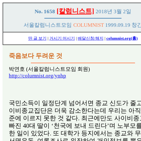
[칼럼니스트]
No. 1658
2018년 3월 2일
서울칼럼니스트모임
COLUMNIST
1999.09.19 창
딴 글 보기
|
거시기 머시기
|
배달신청/해지
|
columnist.org(홈)
죽음보다 두려운 것
박연호 (서울칼럼니스트모임 회원)
http://columnist.org/ynhp
국민소득이 일정단계 넘어서면 종교 신도가 줄고
이비종교집단은 더욱 감소한다는데 우리는 아직 
준에 이르지 못한 것 같다. 최근에만도 사이비
빠진 40대 딸이 ‘천국에 보내 드린다’며 노부모
한 일이 있었다. 또 대학가 등지에서는 종교와 
서명운동, 여론조사로 위장하여 개인정보를 뽑은