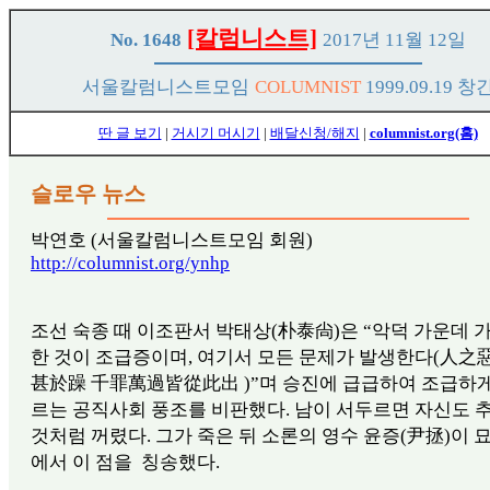
[칼럼니스트]
No. 1648
2017년 11월 12일
서울칼럼니스트모임
COLUMNIST
1999.09.19 창
딴 글 보기
|
거시기 머시기
|
배달신청/해지
|
columnist.org(홈)
슬로우 뉴스
박연호 (서울칼럼니스트모임 회원)
http://columnist.org/ynhp
조선 숙종 때 이조판서 박태상(朴泰尙)은 “악덕 가운데 
한 것이 조급증이며, 여기서 모든 문제가 발생한다(人之
甚於躁 千罪萬過皆從此出 )”며 승진에 급급하여 조급하
르는 공직사회 풍조를 비판했다. 남이 서두르면 자신도 
것처럼 꺼렸다. 그가 죽은 뒤 소론의 영수 윤증(尹拯)이 
에서 이 점을 칭송했다.