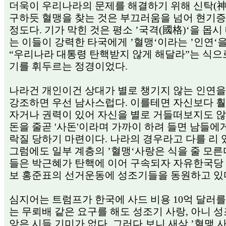
더욱이 우리나라의 문제를 해결하기 위해 신탁(神
구하듯 혈맹을 찾는 것은 부끄러움을 넘어 현기증
정도다. 기가 막힌 것은 평소 ’국격(國格)‘을 몹시
는 이들이 강력한 타국에게 ’혈맹‘이라는 ’인연‘
“우리나라 대통령 탄핵받지 않게 해달라”는 식으
기를 휘두르는 정경이었다.
나라건 개인이건 상대가 별로 챙기지 않는 인연을
강조하면 우선 남사스럽다. 이를테면 자신보다 훨
자거나 권력이 있어 자신을 별로 거들떠보지도 않
돈을 줄곧 '사돈'이라며 가까이 하려 들면 남들에
락질 당하기 마련이다. 나라의 경우라고 다를 리 
그럼에도 일부 계층의 ’혈맹‘사랑은 식을 줄 모른다
들은 박근혜가 탄핵에 이어 구속되자 자유한국당
보 홍준표의 선거운동에 성조기들을 동원하고 있
심지어는 트럼프가 한국에 사드 비용 10억 달러를
는 무뢰배 같은 요구를 해도 성조기 사랑, 아니 성
앙은 시들 기미가 없다. 그러다 보니 새삼 ’혈맹 