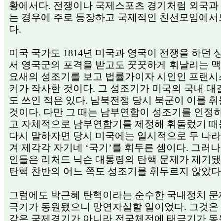
황에서다. 전쟁이나 국제스포츠 경기처럼 외국과
는 경우에 주로 등장하고 국제적인 친선모임에서
다.
미국 국가도 1814년 미국과 영국이 전쟁을 하던 
서 영국군의 포격을 받고도 꿋꿋하게 휘날리는 
요새의 성조기를 보고 법률가이자 시인인 프랜시
키가 작사한 것이다. 그 성조기가 미국의 국내 
도 쓰인 적은 있다. 남북전쟁 당시 북군이 이를 
것이다. 다만 그 때는 남부연합이 성조기를 인정
고 자체적으로 남부연합기를 제정해 휘둘렀기 때
다시 말하자면 당시 미국에는 일시적으로 두 나라
겨 제각각 자기네 ‘국기’를 휘두른 셈이다. 그러나
인들은 리처드 닉슨 대통령의 탄핵 문제가 제기됐
탄핵 찬반의 어느 쪽도 성조기를 휘두르지 않았다
그럼에도 박근혜 탄핵이라는 순수한 국내정치 문
극기가 동원됐으니 망연자실할 일이었다. 그것은
같은 국제경기가 아니라 전국체전에 태극기가 동