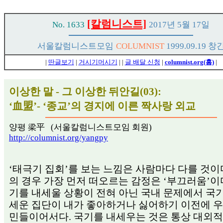
[칼럼니스트]
No. 1633
2017년 5월 17일
서울칼럼니스트모임
COLUMNIST
1999.09.19 창
|
딴글보기
|
거시기머시기
|
|
글 배달 신청
|
columnist.org(홈)
|
이상한 말 - 그 이상한 뒤안길(03):
‘血盟’- ‘종교’의 경지에 이른 짝사랑 외교
양평 梁平 (서울칼럼니스트모임 회원)
http://columnist.org/yangpy
‘태극기 집회’를 보는 느낌은 사람마다 다를 것이다
의 경우 가장 먼저 떠오르는 감정은 ‘부끄러움’이다
기를 내세울 상황이 전혀 아닌 국내 문제에서 국
세운 집단이 내가 좋아하거나 싫어하기 이전에 우
민들이어서다. 국기를 내세우는 것은 통상 대외적