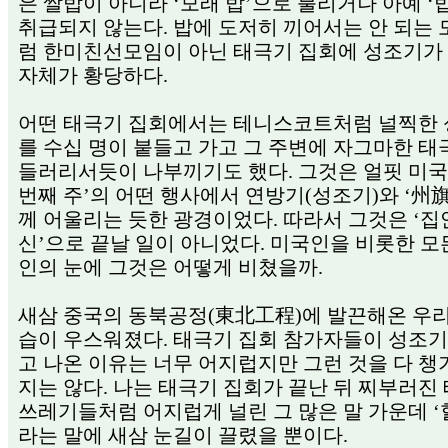
은 쌀밥이 아니라 ‘모래 밥’으로 불리거나 아예 ‘
취급되지 않는다. 밥에 도저히 끼어서는 안 되는
럼 한미친선모임이 아닌 태극기 집회에 성조기가
자체가 황당하다.
어떤 태극기 집회에서는 테니스코트처럼 널찍한
를 수십 명이 붙들고 가고 그 주변에 자그마한 
들러리서듯이 나부끼기도 했다. 그것은 얼핏 미국의
번째 주’의 어떤 행사에서 연방기(성조기)와 ‘州旗
께 어울리는 듯한 광경이었다. 따라서 그것은 ‘집
신’으로 끝날 일이 아니었다. 미국인을 비롯한 모
인의 눈에 그것은 어떻게 비쳤을까.
새삼 중국의 동북공정(東北工程)에 발끈해온 우리
습이 우스워졌다. 태극기 집회 참가자들이 성조기
고 나온 이유는 너무 어지럽지만 그런 것을 다 챙
지는 않다. 나는 태극기 집회가 끝난 뒤 찌부러진
쓰레기들처럼 어지럽게 널린 그 많은 말 가운데 ‘
라는 말에 새삼 눈길이 끌렸을 뿐이다.