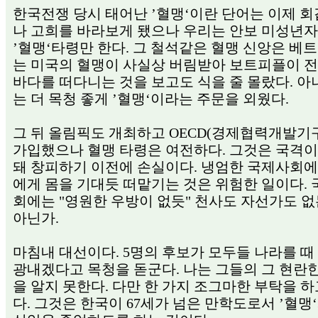
한국전쟁 당시 태어난 ’혈맹‘이란 단어는 이제 회
나 고희를 바라보게 됐으나 우리는 안보 미성년
’혈맹‘타령만 한다. 그 철석같은 혈맹 신앙은 베
는 미국의 혈맹이 사실상 버림받아 보트피플이 전
바다를 떠다니는 것을 보고도 식을 줄 몰랐다. 아
는 더 목청 좋게 ’혈맹‘이라는 주문을 외웠다.
그 뒤 올림픽도 개최하고 OECD(경제협력개발기
가입했으나 혈맹 타령은 여전하다. 그것은 국격이
돼 창피하기 이전에 손실이다. 냉엄한 국제사회에
에게 몸을 기대듯 떠맡기는 것은 위험한 일이다.
회에는 "영원한 우방이 없듯" 천사도 자선가도 없
아닌가.
마침내 대선이다. 5명의 후보가 모두들 나라를 때
광내겠다고 목청을 돋군다. 나는 그들의 그 현란
을 알지 못한다. 다만 한 가지 조그마한 부탁을 하
다. 그것은 한국이 67세가 넘은 만학도로서 ’혈맹