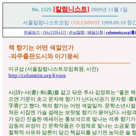
[칼럼니스트]
No. 1525
2009년 11월 1일
서울칼럼니스트모임
COLUMNIST
1999.09.19 창
딴글보기
|
거시기머시기
|
손님칼럼
|
배달신청
|
columnist.org(홈)
책 향기는 어떤 색깔인가
-파주출판도시와 이기웅씨
이규섭 (서울칼럼니스트모임회원, 시인)
http://columnist.org/kyoos
시(詩)·서(書)·화(畵)를 갈고 닦은 추사 김정희는 "좋은 
으면 기운이 솟고 문자에 향기가 난다(서권기 문자향 :書
字香)"고 했다. 책의 향기는 어떤 색깔일까. 문학소년시절
쳐든 시집엔 가슬 설레는 보랏빛 향기가 묻어났다. 사랑
가 담긴 진솔한 에세이는 홍보석으로 빛나는 석류 향기가
감동의 파장이 긴 문학작품은 수정채로 빛나는 소금꽃 향
철학적 사유와 담론이 담긴 책갈피를 넘기면 농익은 술 