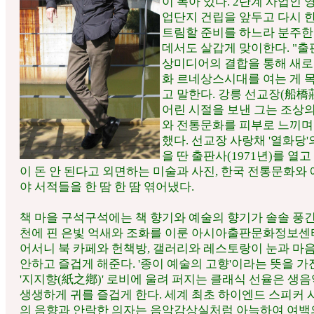
이 녹아 있다. 2단계 사업인 
업단지 건립을 앞두고 다시 
트림할 준비를 하느라 분주한
데서도 살갑게 맞이한다. "출
상미디어의 결합을 통해 새로
화 르네상스시대를 여는 게 
고 말한다. 강릉 선교장(船橋
어린 시절을 보낸 그는 조상
와 전통문화를 피부로 느끼며
했다. 선교장 사랑채 '열화당'
을 딴 출판사(1971년)를 열고
이 돈 안 된다고 외면하는 미술과 사진, 한국 전통문화와
야 서적들을 한 땀 한 땀 엮어냈다.
책 마을 구석구석에는 책 향기와 예술의 향기가 솔솔 풍긴
천에 핀 은빛 억새와 조화를 이룬 아시아출판문화정보센
어서니 북 카페와 헌책방, 갤러리와 레스토랑이 눈과 마
안하고 즐겁게 해준다. '종이 예술의 고향'이라는 뜻을 가
'지지향(紙之鄕)' 로비에 울려 퍼지는 클래식 선율은 생
생생하게 귀를 즐겁게 한다. 세계 최초 하이엔드 스피커
의 음향과 안락한 의자는 음악감상실처럼 아늑하여 여백