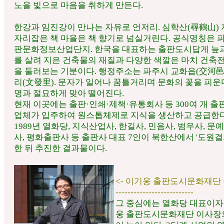
노을 빛으로 마음을 취하게 만든다.
한강과 임진강이 만나는 자유로 언저리. 심학산(尋鶴山)
자리잡은 책 마을은 책 향기로 넘실거린다. 공식명칭은 
판문화정보산업단지. 한국을 대표하는 출판도시답게 늪
를 살려 지은 건축물의 재질과 다양한 색깔은 마치 건축
을 둘러보는 기분이다. 행정주소는 파주시 교화읍(交河邑
리(文發里). 문자가 일어나 꿈틀거리며 문화의 꽃을 피운
명과 절묘하게 맞아 떨어진다.
현재 이곳에는 출판·인쇄·제책·유통회사 등 300여 개 
업체가 입주하여 원스톱체제로 지식을 생산하고 공급한다
1989년 열화당, 지식산업사, 한길사, 민음사, 범우사, 문
사, 평화출판사 등 출판사 대표 7인이 북한산에서 '도원결
한 뒤 추진한 결과물이다.
<- 이기웅 출판도시문화재단
--------------------------
그 중심에는 열화당 대표이자
웅 출판도시문화재단 이사장