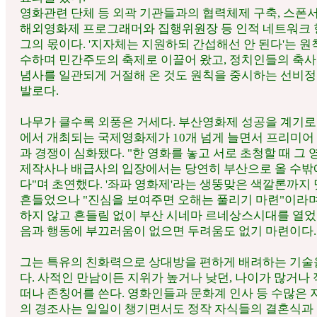
영화관련 단체 등 외곽 기관들과의 협력체제 구축, 스폰서
해외영화제 프로그래머와 집행위원장 등 인적 네트워크
그의 몫이다. '지자체는 지원하되 간섭해선 안 된다'는 원
수하며 민간주도의 축제로 이끌어 왔고, 정치인들의 축사
념사를 일관되게 거절해 온 것도 원칙을 중시하는 선비
발로다.
나무가 클수록 외풍은 거세다. 부산영화제 성공을 계기로
에서 개최되는 국제영화제가 10개 넘게 늘면서 프리미어
과 경쟁이 심화됐다. "한 영화를 놓고 서로 초청할 때 그
제작사나 배급사의 입장에서는 당연히 부산으로 올 수밖
다"며 초연했다. '좌파 영화제'라는 생뚱맞은 색깔론까지
흔들었으나 "진심을 보여주면 오해는 풀리기 마련"이라
하지 않고 흔들림 없이 부산 시네마 르네상스시대를 열었
음과 행동에 부끄러움이 없으면 두려움도 없기 마련이다.
그는 특유의 친화력으로 상대방을 편하게 배려하는 기술
다. 사적인 만남이든 지위가 높거나 낮던, 나이가 많거나
떠나 존칭어를 쓴다. 영화인들과 문화계 인사 등 수많은
의 경조사는 일일이 챙기면서도 정작 자식들의 결혼식과