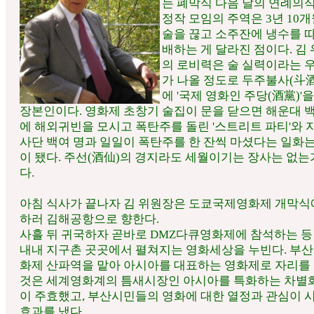
는 폐막식 다음 날의 연례의
정작 모임의 주역은 3년 10개
술을 끊고 소주잔에 냉수를 
배하는 게 달라진 점이다. 김
의 로비력은 술 실력이라는 
가 나올 정도로 두주불사(斗
에 '국제 영화인 주당(酒黨)'
장본인이다. 영화제 초창기 술집이 문을 닫으면 해운대 
에 해외귀빈을 모시고 폭탄주를 돌린 '스트리트 파티'와 
사단 백여 명과 일일이 폭탄주를 한 잔씩 마셨다는 일화
이 됐다. 주선(酒仙)의 경지라도 세월이기는 장사는 없는
다.
아침 식사가 끝나자 김 위원장은 도쿄국제영화제 개막식
하러 김해공항으로 향한다.
사흘 뒤 귀국하자 곧바로 DMZ다큐영화제에 참석하는 등
내내 지구촌 곳곳에서 펼쳐지는 영화세상을 누빈다. 부
화제 산파역을 맡아 아시아를 대표하는 영화제로 자리를
것은 세계영화계의 틈새시장인 아시아를 특화하는 차별
이 주효했고, 부산시민들의 영화에 대한 열정과 관심이 
효과를 냈다.