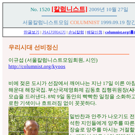
[칼럼니스트]
No. 1520
2009년 10월 27일
서울칼럼니스트모임
COLUMNIST
1999.09.19 창
딴글보기
|
거시기머시기
|
손님칼럼
|
배달신청
|
columnist.org(홈)
우리시대 선비정신
이규섭 (서울칼럼니스트모임회원, 시인)
http://columnist.org/kyoos
비에 젖은 도시가 선잠에서 깨어나는 지난 17일 이른 아침
해운대 해장국집. 부산국제영화제 김동호 집행위원장(
사
모습을 드러낸다. 8박 9일 동안의 빡빡한 일정을 소화하
로한 기색이나 흐트러짐 없이 꼿꼿하다.
밑반찬과 안주가 나오기도 전
석한 지인들에게 양주를 따른
장술로 양주를 마시는 거절할