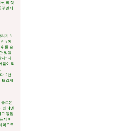
자신의 젖
 꿈꾸면서
리가 8
진 8이
 위를 슬
한 빛깔
자" 다
 아픔이 되
.
. 2년
서 뜨겁게
양 솔로몬
. 인터넷
접고 동업
든지 떠
 계획으로