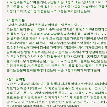
거나 동네를 헤집으며 놀거나, 낮잠을 자는 여정의 여유. 담벼락에 기대어 
은 마음을 빛나는 햇살 아래 말리는 넉넉한 자유가 그립다. 늘 배낭여행을
시늉에 그치고, 편이성에 함몰된 나의 여행을 부끄럽게 만든다.
#이별의 아픔
"사랑은 사랑할 때만 유효하고 이별하면 아무것도 아니다"
그는 도미토리 룸 넘버 8호에서 손때 묻은 열쇠고리를 만지며 8년 인연의 고
분 통화로 끊어졌을 때의 절망과 막막함을 떠올린다. 동그라미 두 개가 이어
란 숫자를 0으로 되돌리기 위해 그는 집도 차도 가구도 다 처분하고 낯선 길
로비디오처럼 느리게 떠돈다. 그의 여행기는 수식어로 덧칠하지 않고 강렬
로 선명하게 스케치하여 감성을 자극한다. "외로움에 치여 과거를 그리워 말
짐하며 '사랑 병'을 치유하려는 '마음의 행로'를 따라가다 보면 생살이 돋는
어 욱신거린다. 어차피 사랑이란 열꽃이 피었다 사그라지는 홍역 같은 것을
캘커타에 폭우가 쏟아지는 날, 그는 어머니와 영원히 이별하는 부음을 듣는다
여행 계획의 절반, 한국으로 가는 빠른 비행기 표를 알아봐 달라며 창구에
흘리는 눈물이 활자를 뿌옇게 만든다. 무슨 여행에세이가 이렇게 슬퍼.
#삶이 곧 여행
지난 주 교육방송 '세계테마기행'을 통해 저자를 영상으로 만났다. 남태평
제도의 섬과 숲, 바다를 누비며 자연을 닮은 순박한 사람들을 만나고 있었다
검색 끝에 그를 만나 '여행 뒷이야기'를 들었다. 광고대행사 아트디렉터를 
으로 문을 연 서울 팔판동의 한 카페에서다. "이제 사표를 쓰지 않고도 언제
날 수 있다"며 소탈하게 웃는 모습이 순한 사슴을 닮았다. 돈이 모이면 3년
떠나겠다며 여행을 준비하는 그의 삶 자체가 여행이다.