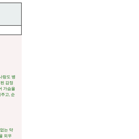
사랑도 병
재된 감정
어 가슴을
주고, 순
없는 약
을 외우