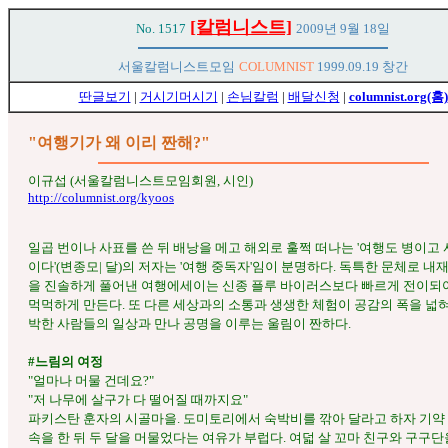
[칼럼니스트]
No. 1517
2009년 9월 18일
서울칼럼니스트모임
COLUMNIST
1999.09.19 창간
딴글보기
|
거시기머시기
|
손님칼럼
|
배달신청
|
columnist.org(홈)
"여행기가 왜 이리 짠해?"
이규섭 (서울칼럼니스트모임회원, 시인)
http://columnist.org/kyoos
일곱 번이나 사표를 쓴 뒤 배낭을 메고 해외로 훌쩍 떠나는 '여행도 병이고 
이다'(변종모| 달)의 저자는 '여행 중독자'임이 분명하다. 독특한 문체로 내
을 진솔하게 풀어낸 여행에세이는 신종 플루 바이러스보다 빠르게 전이되
먹먹하게 만든다. 또 다른 세상과의 소통과 생생한 체험이 공감의 폭을 넓혀
박한 사람들의 일상과 만나 공명을 이루는 울림이 짠하다.
#느림의 여정
"얼마나 머물 건데요?"
"저 나무에 살구가 다 떨어질 때까지요"
파키스탄 훈자의 시골마을. 도미토리에서 숙박비를 깎아 달라고 하자 기약 
속을 한 뒤 두 달을 머물었다는 여유가 부럽다. 여덟 살 꼬마 친구와 구구단