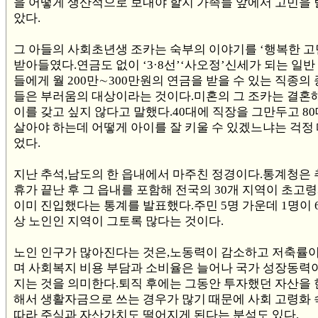
을 어떻게 생산적으로 보내야 할지 가족들 앞에서 고민을 
았다.
그 아들의 사회초년생 조카는 숙부의 이야기를 ‘행복한 고
받아들였다.연금도 없이 ‘3·8선’‘사오정’신세가 되는 일반
들에게 월 200만∼300만원의 연금을 받을 수 있는 직종의
들은 부러움의 대상이라는 것이다.미혼의 그 조카는 결혼
이를 갖고 싶지 않다고 말했다.40대에 직장을 그만두고 8
살아야 하는데 어떻게 아이를 잘 키울 수 있겠느냐는 걱정
었다.
지난 추석,남도의 한 읍내에서 마주친 정경이다.통계청은 
휴가 끝난 후 그 읍내를 포함해 전국의 30개 지역이 초고
이미 진입했다는 통계를 발표했다.주민 5명 가운데 1명이 6
상 노인인 지역이 그토록 많다는 것이다.
노인 인구가 많아진다는 것은,노동력이 감소하고 저축률
며 사회복지 비용 부담과 소비율은 늘어나 국가 성장동력
지는 것을 의미한다.퇴직 후에는 그동안 투자했던 자산을
해서 생활자금으로 쓰는 경우가 많기 때문에 사회 고령화
따라 주식과 자산가치도 떨어지게 된다는 분석도 있다.