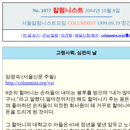
칼럼니스트
No. 1077
2004년 10월 8일
서울칼럼니스트모임
COLUMNIST
1999.09.19 창
|
딴 글 보기
|
손님 칼럼
|
의견함
|
배달신청/해지
|
columnist.org(홈)
고령사회, 심판의 날
임영숙 (서울신문 주필)
http://columnist.org/ysi
8순의 할머니는 손자들이 내미는 봉투를 받으며 “내가 많
구나.”라고 말했다.얼마전까지만 해도 할머니가 주는 용돈
며 좋아하던 손자들이 의젓한 회사원이 돼 거꾸로 할머니
돈을 드리게 된 것이다.
그 할머니의 대학교수 아들은 65세 정년을 몇년 앞두고 노