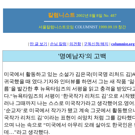
칼럼니스트
2002년 8월 8일
No. 487
서울칼럼니스트모임
COLUMNIST
1999.09.19 창간
|
딴 글 보기
|
손님 칼럼
|
의견함
|
구독신청/해지
|
columnist.org
'명예남자'의 고백
미국에서 활동하고 있는 소설가 김은국(미국명 리처드 김)
귀국했을 때 였다.기자와 인터뷰를 하면서 그는 새 작품 ‘
름’을 발간한 후 뉴욕타임즈의 서평을 읽고 충격을 받았다
다.“뉴욕타임즈의 서평이 ‘한국작가 리처드 김’으로 시작
러나 그때까지 나는 스스로 미국작가라고 생각했어요.영어
‘순교자’로 미국에서 작가가 됐고 계속 그곳에서 활동했으니
국작가 리처드 김’이라는 표현이 쇠망치 처럼 그를 강타했
으며 나는 속으로 “미국에서 아무리 오래 살아도 한국인은
데…”라고 생각했다.