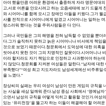
아야 했을만큼 어려운 환경에서 출중하게 자라 명문여대의
고,서로 어른을 안모시려고 하는 요즘세태에 보기 드물게
와 시어머니를 함께 모시고 장애인 아들을 키웠다.그가 월
사를 전적으로 시어머니에게 맡겼고 시어머니는 일하는 며
랑스러워 했다는 것을 주위사람들은 다 안다.
그러나 국민들은 그의 해명을 전혀 납득할 수 없었을 뿐더러
다.그가 솔직하지 못하고 늙은 시어머니나 비서에게 책임
것으로 보였기 때문이다.청문회에서 도덕성에 대한 의혹을
씻어내지 못한 것이 그의 치명적인 잘못이다.시어머니나 비
이라 할지라도 자기 책임으로 인정하고 사과했어야 하는데
지 않았다.청문회를 지켜본 여성들은 말한다.“남자에 대한
부족했다”“여성 최고 지도자라도 남성세계에선 비주류일수
을 느꼈다.”
장상씨의 실패는 우리 여성이 남성이 만든 게임의 규칙을 
는 사실을 새삼 일깨워 준다.남성 중심 사회에서 ‘명예남자’
으면서 남성의 규칙을 어떻게 익히고 활용할 것인가.여성의
있는 ‘유리천장’을 뚫고자 하는 이들이 해결해야 할 어려운