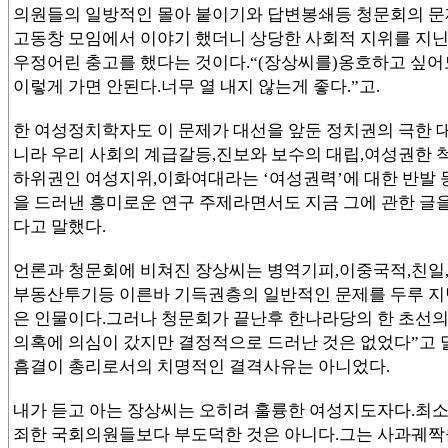
의원들의 일방적인 몰아 붙이기와 답변봉쇄등 청문회의 문
고동창 모임에서 이야기 했더니 상당한 사회적 지위를 지
우정어린 충고를 했다는 것이다.“(장상씨를)옹호하고 싶
이렇게 가면 안된다.너무 열 내지 않는게 좋다.”고.
한 여성정치학자도 이 문제가 대선을 앞둔 정치권의 극한 대
니라 우리 사회의 계급갈등,진보와 보수의 대립,여성권한 척
하위권인 여성지위,이화여대라는 ‘여성권력’에 대한 반발 
을 드러낸 흥미로운 연구 주제라면서도 지금 그에 관한 글을
다고 말했다.
언론과 청문회에 비쳐진 장상씨는 병역기피,이중국적,친일
부동산투기등 이른바 기득권층의 일반적인 문제를 두루 지
은 인물이다.그러나 청문회가 끝난후 한나라당의 한 초선의
의혹에 의심이 갔지만 결정적으로 드러난 것은 없었다”고 
흠결이 총리로서의 치명적인 결격사유는 아니었다.
내가 듣고 아는 장상씨는 오히려 훌륭한 여성지도자다.최소
죄한 국회의원들보다 부도덕한 것은 아니다.그는 사과궤짝