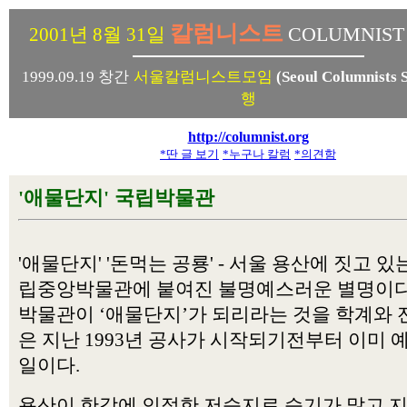
칼럼니스트
COLUMNIST
2001년 8월 31일
1999.09.19 창간
서울칼럼니스트모임
(Seoul Columnists S
행
http://columnist.org
*딴 글 보기
*누구나 칼럼
*의견함
'애물단지' 국립박물관
'애물단지' '돈먹는 공룡' - 서울 용산에 짓고 있
립중앙박물관에 붙여진 불명예스러운 별명이다
박물관이 ‘애물단지’가 되리라는 것을 학계와
은 지난 1993년 공사가 시작되기전부터 이미
일이다.
용산이 한강에 인접한 저습지로 습기가 많고 