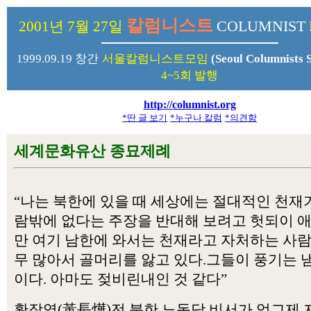
칼럼니스트
COLUMNIST
2001년 7월 27일
1999.09.19 창간
서울칼럼니스트모임
(Seoul Columnists S
4~5회 발행
http://columnist.org
*딴 글 보기
*누구나 칼럼
*의견함
세계문화유산 종묘제례
“나는 북한에 있을 때 세상에는 절대적인 천재가
람밖에 없다는 주장을 반대해 보려고 헛되이 
만 여기 남한에 와서는 천재라고 자처하는 사
무 많아서 골머리를 앓고 있다.그들이 풍기는 
이다. 아마도 젖비린내인 것 같다”
황장엽(黃長燁)전 북한 노동당 비서가 엊그제 