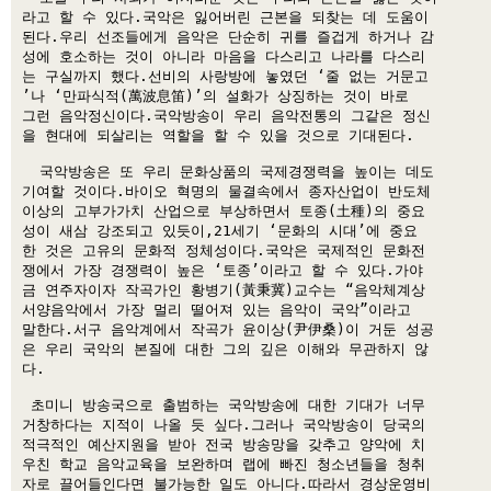
라고 할 수 있다.국악은 잃어버린 근본을 되찾는 데 도움이 

된다.우리 선조들에게 음악은 단순히 귀를 즐겁게 하거나 감 

성에 호소하는 것이 아니라 마음을 다스리고 나라를 다스리 

는 구실까지 했다.선비의 사랑방에 놓였던 ‘줄 없는 거문고 

’나 ‘만파식적(萬波息笛)’의 설화가 상징하는 것이 바로 

그런 음악정신이다.국악방송이 우리 음악전통의 그같은 정신 

을 현대에 되살리는 역할을 할 수 있을 것으로 기대된다. 

  국악방송은 또 우리 문화상품의 국제경쟁력을 높이는 데도 

기여할 것이다.바이오 혁명의 물결속에서 종자산업이 반도체 

이상의 고부가가치 산업으로 부상하면서 토종(土種)의 중요 

성이 새삼 강조되고 있듯이,21세기 ‘문화의 시대’에 중요 

한 것은 고유의 문화적 정체성이다.국악은 국제적인 문화전 

쟁에서 가장 경쟁력이 높은 ‘토종’이라고 할 수 있다.가야 

금 연주자이자 작곡가인 황병기(黃秉冀)교수는 “음악체계상 

서양음악에서 가장 멀리 떨어져 있는 음악이 국악”이라고 

말한다.서구 음악계에서 작곡가 윤이상(尹伊桑)이 거둔 성공 

은 우리 국악의 본질에 대한 그의 깊은 이해와 무관하지 않 

다. 

 초미니 방송국으로 출범하는 국악방송에 대한 기대가 너무 

거창하다는 지적이 나올 듯 싶다.그러나 국악방송이 당국의 

적극적인 예산지원을 받아 전국 방송망을 갖추고 양악에 치 

우친 학교 음악교육을 보완하며 랩에 빠진 청소년들을 청취 

자로 끌어들인다면 불가능한 일도 아니다.따라서 경상운영비 
