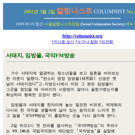
칼럼니스트
COLUMNIST
2001년 3월 2일
No.
1999.09.19 창간
서울칼럼니스트모임
(Seoul Columnists Society)
주4~
http://columnist.org
*지난호 보기
*누구나 칼럼
*의견함
서태지, 임방울, 국악FM방송
  가수 서태지에 열광하는 청소년들을 보고 일흔을 바라보는 

한 어른이 말했다.“판소리 명창 임방울(林芳蔚) 선생은 옛 

날의 서태지였다”고.지방도시에서 자란 그 분은 임방울이 

그곳을 찾았을 때 아버지의 사랑방이 얼마나 술렁거렸는지를 

회상하며 행복한 표정이 됐다. 

  임방울과 서태지를 한자리에 놓는 절묘한 비유로, 박제화되 

다시피 한 국악을 생활속에 살아 있는 음악으로 느끼게 한 

그 말을 ‘국악FM방송’이 출범하는 오늘 다시 음미해 본다. 

  2일 하오2시 첫 전파를 발사하는 ‘국악FM방송’의 주파수 

는 99.1㎒로 국립국악원이 재단법인 ‘국악방송’을 설립해 
