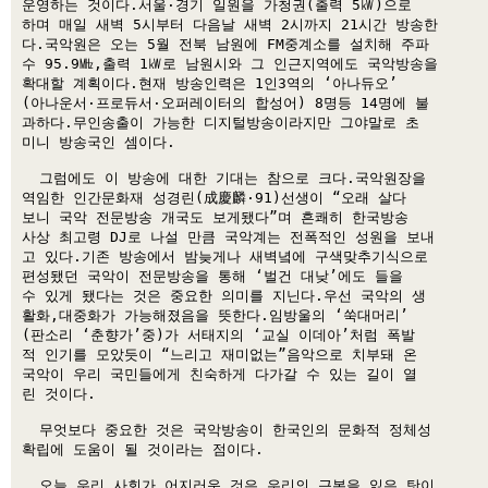
운영하는 것이다.서울·경기 일원을 가청권(출력 5㎾)으로 

하며 매일 새벽 5시부터 다음날 새벽 2시까지 21시간 방송한 

다.국악원은 오는 5월 전북 남원에 FM중계소를 설치해 주파 

수 95.9㎒,출력 1㎾로 남원시와 그 인근지역에도 국악방송을 

확대할 계획이다.현재 방송인력은 1인3역의 ‘아나듀오’

(아나운서·프로듀서·오퍼레이터의 합성어) 8명등 14명에 불 

과하다.무인송출이 가능한 디지털방송이라지만 그야말로 초 

미니 방송국인 셈이다. 

  그럼에도 이 방송에 대한 기대는 참으로 크다.국악원장을 

역임한 인간문화재 성경린(成慶麟·91)선생이 “오래 살다 

보니 국악 전문방송 개국도 보게됐다”며 흔쾌히 한국방송 

사상 최고령 DJ로 나설 만큼 국악계는 전폭적인 성원을 보내 

고 있다.기존 방송에서 밤늦게나 새벽녘에 구색맞추기식으로 

편성됐던 국악이 전문방송을 통해 ‘벌건 대낮’에도 들을 

수 있게 됐다는 것은 중요한 의미를 지닌다.우선 국악의 생 

활화,대중화가 가능해졌음을 뜻한다.임방울의 ‘쑥대머리’

(판소리 ‘춘향가’중)가 서태지의 ‘교실 이데아’처럼 폭발 

적 인기를 모았듯이 “느리고 재미없는”음악으로 치부돼 온 

국악이 우리 국민들에게 친숙하게 다가갈 수 있는 길이 열 

린 것이다. 

  무엇보다 중요한 것은 국악방송이 한국인의 문화적 정체성 

확립에 도움이 될 것이라는 점이다. 

  오늘 우리 사회가 어지러운 것은 우리의 근본을 잃은 탓이 
