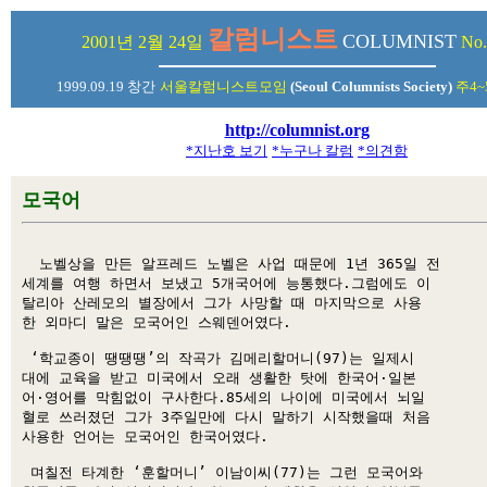
칼럼니스트
COLUMNIST
2001년 2월 24일
No.
1999.09.19 창간
서울칼럼니스트모임
(Seoul Columnists Society)
주4~
http://columnist.org
*지난호 보기
*누구나 칼럼
*의견함
모국어
  노벨상을 만든 알프레드 노벨은 사업 때문에 1년 365일 전 

세계를 여행 하면서 보냈고 5개국어에 능통했다.그럼에도 이 

탈리아 산레모의 별장에서 그가 사망할 때 마지막으로 사용 

한 외마디 말은 모국어인 스웨덴어였다. 

 ‘학교종이 땡땡땡’의 작곡가 김메리할머니(97)는 일제시 

대에 교육을 받고 미국에서 오래 생활한 탓에 한국어·일본 

어·영어를 막힘없이 구사한다.85세의 나이에 미국에서 뇌일 

혈로 쓰러졌던 그가 3주일만에 다시 말하기 시작했을때 처음 

사용한 언어는 모국어인 한국어였다. 

 며칠전 타계한 ‘훈할머니’ 이남이씨(77)는 그런 모국어와 
