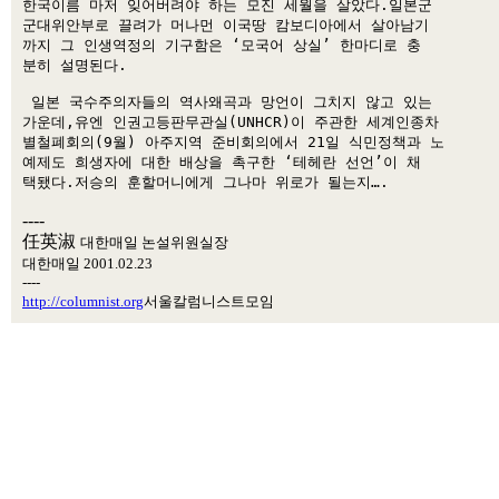
한국이름 마저 잊어버려야 하는 모진 세월을 살았다.일본군 

군대위안부로 끌려가 머나먼 이국땅 캄보디아에서 살아남기 

까지 그 인생역정의 기구함은 ‘모국어 상실’ 한마디로 충 

분히 설명된다. 

 일본 국수주의자들의 역사왜곡과 망언이 그치지 않고 있는 

가운데,유엔 인권고등판무관실(UNHCR)이 주관한 세계인종차 

별철폐회의(9월) 아주지역 준비회의에서 21일 식민정책과 노 

예제도 희생자에 대한 배상을 촉구한 ‘테헤란 선언’이 채 

----
任英淑
대한매일 논설위원실장
대한매일 2001.02.23
----
http://columnist.org
서울칼럼니스트모임